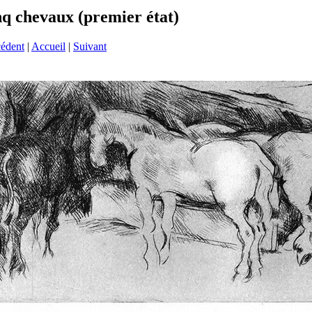
nq chevaux (premier état)
cédent
|
Accueil
|
Suivant